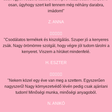
osan, úgyhogy szert kell tennem még néhány darabra,
imádom!"
Z. ANNA





"Csodálatos termékek és kiszolgálás. Szuper jó a kenyeres
zsák. Nagy örömömre szolgál, hogy végre jól tudom tárolni a
kenyeret. Viszem a hírüket mindenfelé.
H. ESZTER





"Nekem közel egy éve van meg a szettem. Egyszerűen
nagyszerű! Nagy környezetvédő lévén pedig csak ajánlani
tudom! Minőségi munka, minőségi anyagoból.
N. ANIKÓ