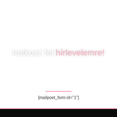
Iratkozz fel
hírlevelemre!
SAKU HÍRLEVÉL
Iratkozz fel, hogy mindig értesülj az újdonságokról!
[mailpoet_form id="1"]