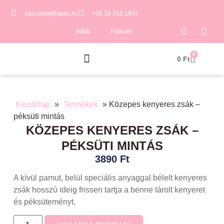
kapcsolat@saku.hu
+36 30 162 1943
Infók
Fiókom
0
0
Ft
Kezdőlap
»
Termékek
»
Közepes kenyeres zsák –
péksüti mintás
KÖZEPES KENYERES ZSÁK –
PÉKSÜTI MINTÁS
3890
Ft
A kívül pamut, belül speciális anyaggal bélelt kenyeres
zsák hosszú ideig frissen tartja a benne tárolt kenyeret
és péksüteményt.