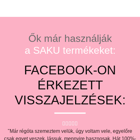
Ők már használják
a SAKU termékeket:
FACEBOOK-ON
ÉRKEZETT
VISSZAJELZÉSEK:





"Már régóta szemeztem velük, úgy voltam vele, egyelőre
csak egyet veszek, lássuk, mennyire hasznosak. Hát 100%-