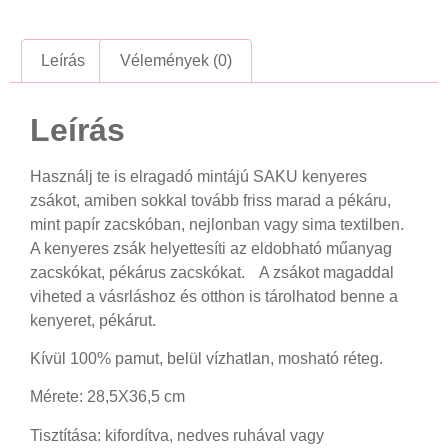
Leírás
Vélemények (0)
Leírás
Használj te is elragadó mintájú SAKU kenyeres
zsákot, amiben sokkal tovább friss marad a pékáru,
mint papír zacskóban, nejlonban vagy sima textilben.
A kenyeres zsák helyettesíti az eldobható műanyag
zacskókat, pékárus zacskókat. A zsákot magaddal
viheted a vásrláshoz és otthon is tárolhatod benne a
kenyeret, pékárut.
Kívül 100% pamut, belül vízhatlan, mosható réteg.
Mérete: 28,5X36,5 cm
Tisztítása: kifordítva, nedves ruhával vagy