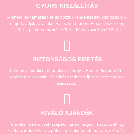
GYORS KISZÁLLÍTÁS
A lehető leghamarabb feldolgozzuk rendelésedet, csomagoljuk,
majd feladjuk az általad választott módon. Foxpost szekrény
1200 Ft, postán maradó 1300 Ft, házhozszállítás 2130 Ft.
BIZTONSÁGOS FIZETÉS
Fizethetsz banki előre utalással, vagy a Barion Payment Zrt.
rendszerén keresztül. Mindkét esetben teljesen biztonságos a
tranzakció.
KIVÁLÓ AJÁNDÉK
Termékeink nem csak szépek, hanem nagyon hasznosak, így
kiváló ajándékként szolgálnak a családtagok, barátok számára.