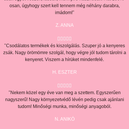
osan, úgyhogy szert kell tennem még néhány darabra,
imádom!"
Z. ANNA





"Csodálatos termékek és kiszolgálás. Szuper jó a kenyeres
zsák. Nagy örömömre szolgál, hogy végre jól tudom tárolni a
kenyeret. Viszem a hírüket mindenfelé.
H. ESZTER





"Nekem közel egy éve van meg a szettem. Egyszerűen
nagyszerű! Nagy környezetvédő lévén pedig csak ajánlani
tudom! Minőségi munka, minőségi anyagoból.
N. ANIKÓ