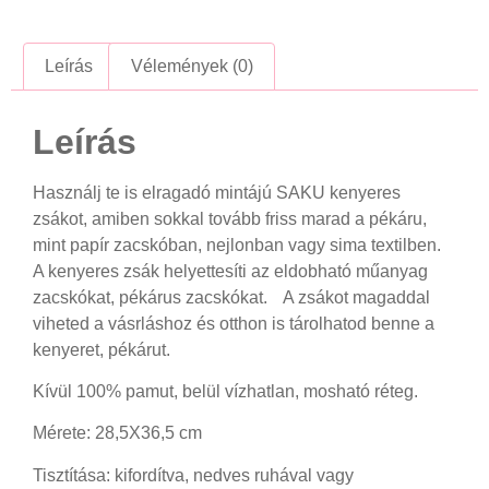
Leírás
Vélemények (0)
Leírás
Használj te is elragadó mintájú SAKU kenyeres
zsákot, amiben sokkal tovább friss marad a pékáru,
mint papír zacskóban, nejlonban vagy sima textilben.
A kenyeres zsák helyettesíti az eldobható műanyag
zacskókat, pékárus zacskókat. A zsákot magaddal
viheted a vásrláshoz és otthon is tárolhatod benne a
kenyeret, pékárut.
Kívül 100% pamut, belül vízhatlan, mosható réteg.
Mérete: 28,5X36,5 cm
Tisztítása: kifordítva, nedves ruhával vagy