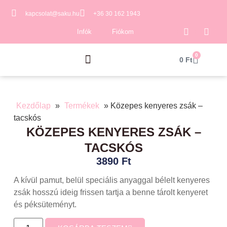
kapcsolat@saku.hu
+36 30 162 1943
Infók
Fiókom
0
0
Ft
Kezdőlap
»
Termékek
»
Közepes kenyeres zsák –
tacskós
KÖZEPES KENYERES ZSÁK –
TACSKÓS
3890
Ft
A kívül pamut, belül speciális anyaggal bélelt kenyeres
zsák hosszú ideig frissen tartja a benne tárolt kenyeret
és péksüteményt.