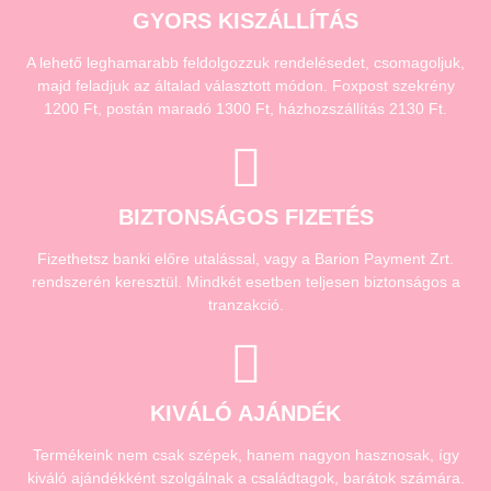
GYORS KISZÁLLÍTÁS
A lehető leghamarabb feldolgozzuk rendelésedet, csomagoljuk,
majd feladjuk az általad választott módon. Foxpost szekrény
1200 Ft, postán maradó 1300 Ft, házhozszállítás 2130 Ft.
BIZTONSÁGOS FIZETÉS
Fizethetsz banki előre utalással, vagy a Barion Payment Zrt.
rendszerén keresztül. Mindkét esetben teljesen biztonságos a
tranzakció.
KIVÁLÓ AJÁNDÉK
Termékeink nem csak szépek, hanem nagyon hasznosak, így
kiváló ajándékként szolgálnak a családtagok, barátok számára.