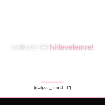
Iratkozz fel
hírlevelemre!
SAKU HÍRLEVÉL
Iratkozz fel, hogy mindig értesülj az újdonságokról!
[mailpoet_form id="1"]