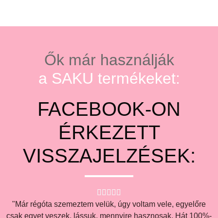
Ők már használják
a SAKU termékeket:
FACEBOOK-ON
ÉRKEZETT
VISSZAJELZÉSEK:





"Már régóta szemeztem velük, úgy voltam vele, egyelőre
csak egyet veszek, lássuk, mennyire hasznosak. Hát 100%-