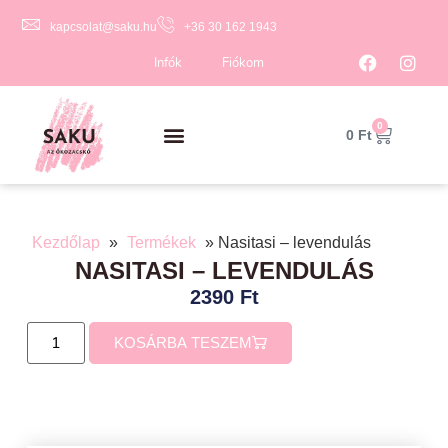
kapcsolat@saku.hu
+36 30 162 1943
Infók
Fiókom
0
0
Ft
Kezdőlap
»
Termékek
»
Nasitasi – levendulás
NASITASI – LEVENDULÁS
2390
Ft
KOSÁRBA TESZEM