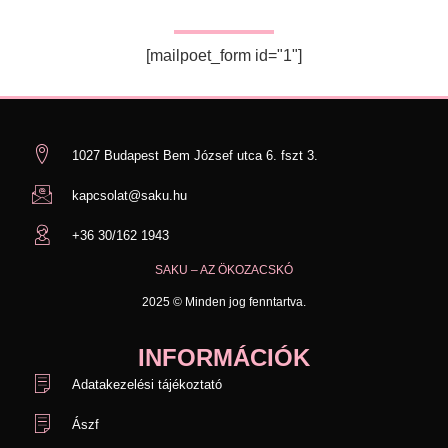
Iratkozz fel, hogy mindig értesülj az újdonságokról!
[mailpoet_form id="1"]
1027 Budapest Bem József utca 6. fszt 3.
kapcsolat@saku.hu
+36 30/162 1943
SAKU – AZ ÖKOZACSKÓ
2025 © Minden jog fenntartva.
INFORMÁCIÓK
Adatakezelési tájékoztató
Ászf