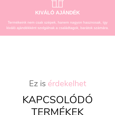
KIVÁLÓ AJÁNDÉK
Termékeink nem csak szépek, hanem nagyon hasznosak, így
kiváló ajándékként szolgálnak a családtagok, barátok számára.
Ez is
érdekelhet
KAPCSOLÓDÓ
TERMÉKEK