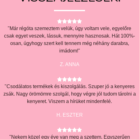





"Már régóta szemeztem velük, úgy voltam vele, egyelőre
csak egyet veszek, lássuk, mennyire hasznosak. Hát 100%-
osan, úgyhogy szert kell tennem még néhány darabra,
imádom!"
Z. ANNA





"Csodálatos termékek és kiszolgálás. Szuper jó a kenyeres
zsák. Nagy örömömre szolgál, hogy végre jól tudom tárolni a
kenyeret. Viszem a hírüket mindenfelé.
H. ESZTER





"Nekem közel egy éve van meg a szettem. Egyszerűen